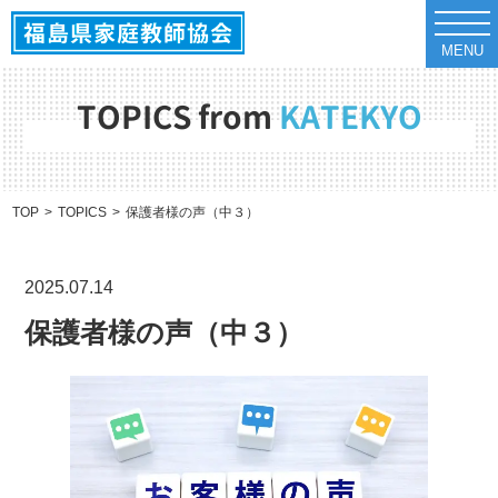
t
o
MENU
g
g
l
e
TOPICS from
KATEKYO
n
a
v
i
g
a
TOP
TOPICS
保護者様の声（中３）
t
i
o
n
2025.07.14
保護者様の声（中３）