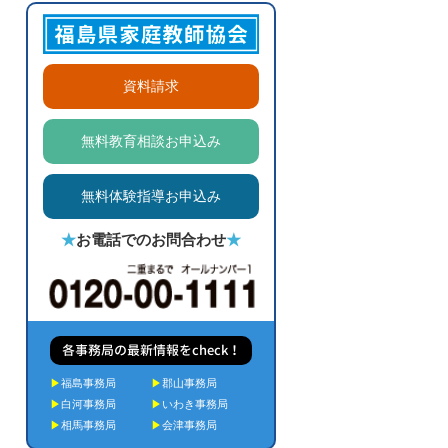
資料請求
無料教育相談お申込み
無料体験指導お申込み
★
お電話でのお問合わせ
★
各事務局の最新情報をcheck！
▶
福島事務局
▶
郡山事務局
▶
白河事務局
▶
いわき事務局
▶
相馬事務局
▶
会津事務局