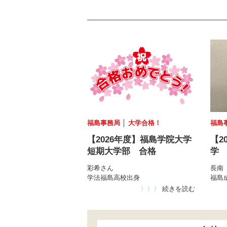
福島事務局
│
大学合格！
福島
【2026年度】福島学院大学
【2
短期大学部 合格
学
彩希さん
長南
学法福島高校出身
福島
〉〉〉
続きを読む