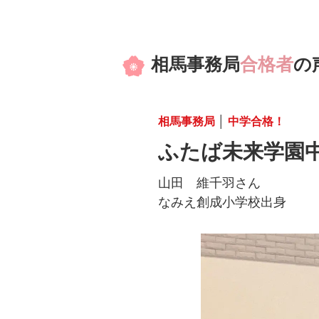
相馬事務局
合格者
の
相馬事務局
│
中学合格！
ふたば未来学園
山田 維千羽さん
なみえ創成小学校出身