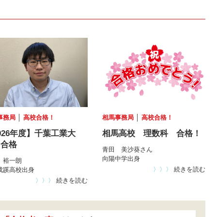
事務局
│
高校合格！
相馬事務局
│
高校合格！
026年度】千葉工業大
相馬高校 理数科 合格！
 合格
青田 美沙葵さん
向陽中学出身
 裕一朗
〉〉〉
続きを読む
成蹊高校出身
〉〉〉
続きを読む