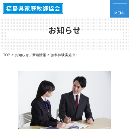
t
o
MENU
g
g
l
e
お知らせ
n
a
v
i
g
a
TOP
お知らせ／新着情報
無料体験実施中！
t
i
o
n