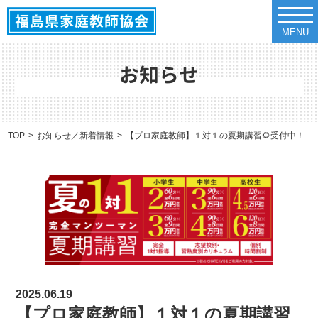
t
o
MENU
g
g
l
e
お知らせ
n
a
v
i
g
a
TOP
お知らせ／新着情報
【プロ家庭教師】１対１の夏期講習🌻受付中！
t
i
o
n
2025.06.19
【プロ家庭教師】１対１の夏期講習