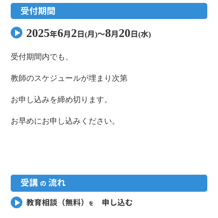
受付期間
2025
6
2
8
20
年
月
日(月)～
月
日(水)
受付期間内でも、
教師のスケジュールが埋まり次第
お申し込みを締め切ります。
お早めにお申し込みください。
受講
流れ
の
教育相談（無料）
申し込む
を