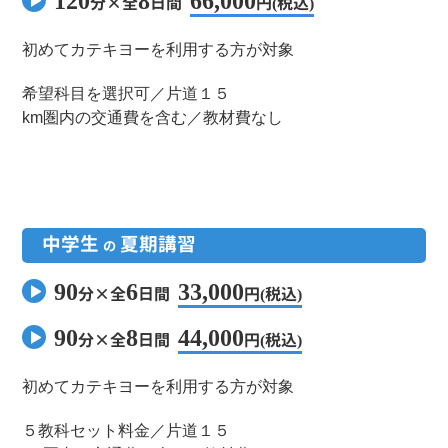
120
8
66,000
分×全
日間
円(
税込)
初めてカテキヨーを利用する方が対象
希望科目を選択可／片道１５
km圏内の交通費を含む／教材費なし
中学生
夏期講習
の
90
6
33,000
分×全
日間
円(
税込)
90
8
44,000
分×全
日間
円(
税込)
初めてカテキヨーを利用する方が対象
５教科セット料金／片道１５