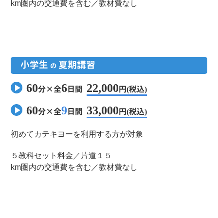
km圏内の交通費を含む／教材費なし
小学生
夏期講習
の
60
6
22,000
分×全
日間
円(
税込)
60
9
33,000
分×全
日間
円(
税込)
初めてカテキヨーを利用する方が対象
５教科セット料金／片道１５
km圏内の交通費を含む／教材費なし