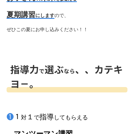
夏期講習
にします
ので、
ぜひこの夏にお申し込みください！！
指導力
選ぶ
、、カテキ
で
なら
ヨ－。
❶
１
１
指導
対
で
してもらえる
❶
マンツーマン講習