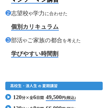
❷
志望校
学力
や
に合わせた
❷
個別カリキュラム
❸
部活
ご家族の都合
や
を考えた
❸
学びやすい時間割
高校生・浪人生
夏期講習
の
120
6
49,500
分×全
日間
円(
税込)