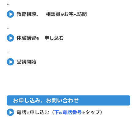
↓
教育相談、 相談員
お宅
訪問
が
へ
↓
体験講習
申し込む
を
↓
受講開始
お申し込み、お問い合わせ
電話
申し込む（
下
電話
番号
タップ）
で
の
を